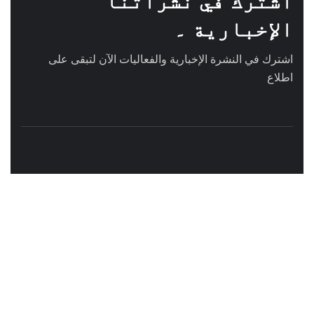
اشترك في نشراتنا
الإخبارية ۔
اشترك في النشرة الإخبارية والفعاليات الآن لتبقى على
اطلاع
عنوان الشركة
| WC2H 9JQ لندن | 71-75 شارع شيلتون، كوفنت
جاردن، لندن المملكة المتحدة
+44 7824 021199 :اتصل بنا
contact@mingora.org :بريد
خدماتنا